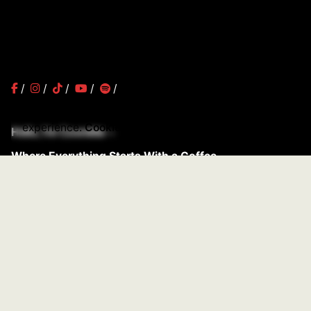
/
/
/
/
/
د.ت
80,000
We use cookies to give you the best
Teeshirts
Add to cart
experience.
Cookie Policy
Hello, I’m Cosmitto –
Where Everything Starts With a Coffee
Sign up for the newsletter
Your email